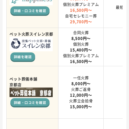
個別火葬プレミアム
最短即
16,500円～
詳細・口コミを確認
自宅セレモニー葬
29,700円～
合同火葬
ペット火葬スイレン京都
8,500円～
個別火葬
15,400円～
個別火葬プレミアム
詳細を確認
16,500円～
一任火葬
ペット葬儀本舗
8,000円～
京都店
火葬ご返骨
12,000円～
火葬立会拾骨
詳細・口コミを確認
15,000円～