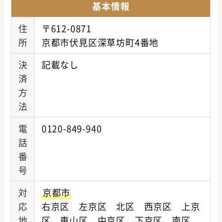
基本情報
住
〒612-0871
所
京都市伏見区深草坊町4番地
決
記載なし
済
方
法
電
0120-849-940
話
番
号
対
京都市
応
右京区 左京区 北区 西京区 上京
地
区 東山区 中京区 下京区 南区