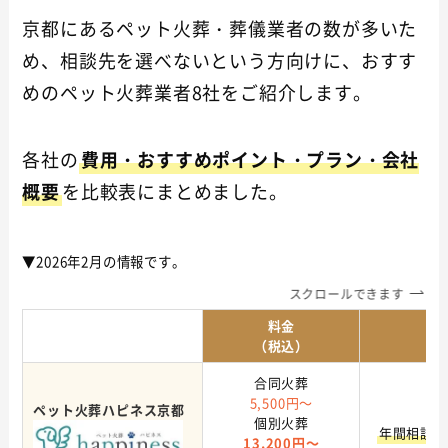
京都にあるペット火葬・葬儀業者の数が多いた
め、相談先を選べないという方向けに、おすす
めのペット火葬業者8社をご紹介します。
各社の
費用・おすすめポイント・プラン・会社
概要
を比較表にまとめました。
▼2026年2月の情報です。
スクロールできます
料金
ペット火葬・葬儀業者名
（税込）
合同火葬
5,500円～
ペット火葬ハピネス京都
個別火葬
年間相談実
13,200円～