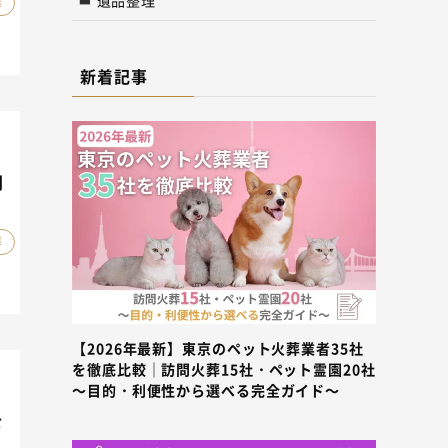
葬
新着記事
判
葬
【2026年最新】東京のペット火葬業者35社
を徹底比較｜訪問火葬15社・ペット霊園20社
～目的・利便性から選べる完全ガイド～
を