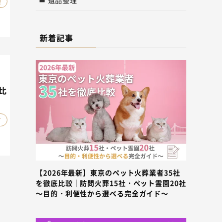
理
新着記事
比
け
【2026年最新】東京のペット火葬業者35社
を徹底比較｜訪問火葬15社・ペット霊園20社
～目的・利便性から選べる完全ガイド～