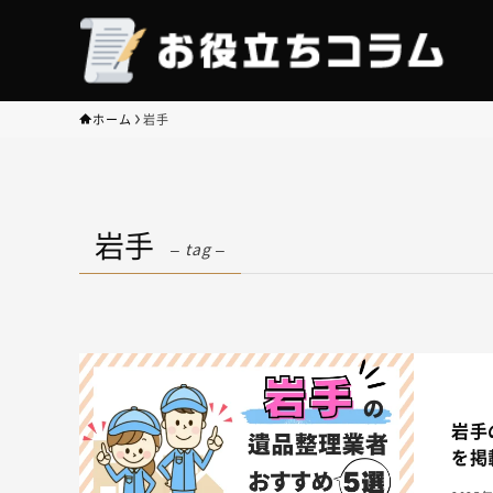
ホーム
岩手
岩手
– tag –
岩手
を掲