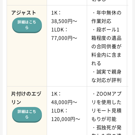
アジャスト
1K：
・年中無休の
38,500円～
作業対応
詳細はこち
ら
1LDK：
・段ボール1
77,000円～
箱程度の遺品
の合同供養が
料金内に含ま
れる
・誠実で親身
な対応が評判
片付けのエヅ
1K：
・ZOOMアプ
リン
48,000円～
リを使用した
1LDK：
リモート見積
詳細はこち
ら
120,000円～
もりが可能
・孤独死が発