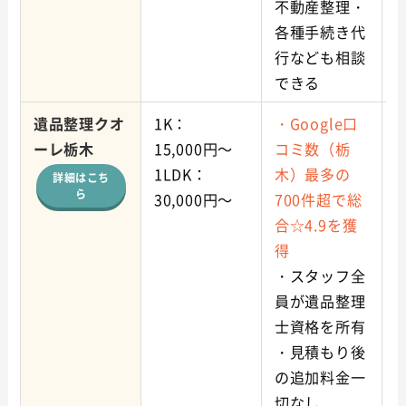
不動産整理・
各種手続き代
行なども相談
できる
遺品整理クオ
1K：
・Google口
ーレ栃木
15,000円～
コミ数（栃
1LDK：
木）最多の
詳細はこち
ら
30,000円～
700件超で総
合☆4.9を獲
得
・スタッフ全
員が遺品整理
士資格を所有
・見積もり後
の追加料金一
切なし