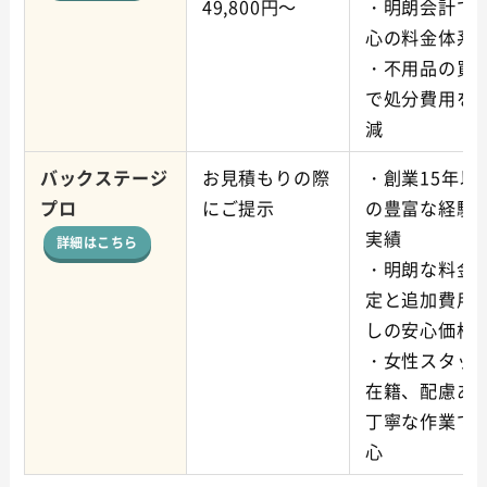
49,800円～
・明朗会計で
心の料金体系
・不用品の買
で処分費用を
減
バックステージ
お見積もりの際
・創業15年以
プロ
にご提示
の豊富な経験
実績
詳細はこちら
・明朗な料金
定と追加費用
しの安心価格
・
女性スタッ
在籍、配慮あ
丁寧な作業で
心