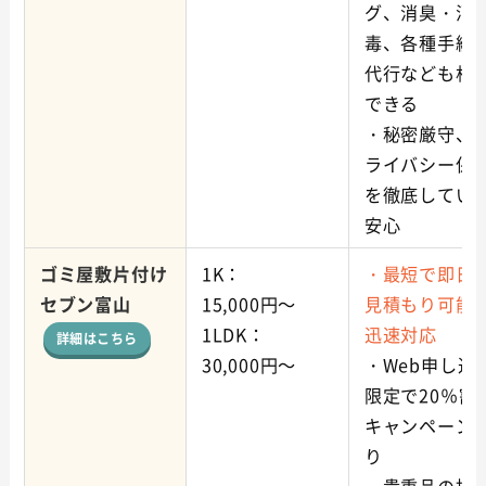
グ、消臭・消
毒、各種手続
代行なども相
できる
・秘密厳守、
ライバシー保
を徹底してい
安心
ゴミ屋敷片付け
1K：
・
最短で即日
セブン富山
15,000円～
見積もり可能
1LDK：
迅速対応
詳細はこちら
30,000円～
・Web申し込
限定で20％割
キャンペーン
り
・貴重品の捜