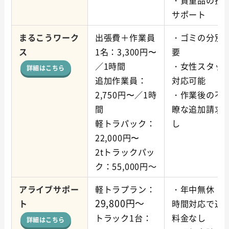
サポート
まるこうワーク
出張費＋作業員
・ゴミの分別
ス
1名：3,300円〜
要
／1時間
・女性スタッ
詳細はこちら
追加作業員：
対応可能
2,750円〜／1時
・作業後の不
間
瞭な追加請求
軽トラパック：
し
22,000円〜
2tトラックパッ
ク：55,000円～
アライブサポー
軽トラプラン：
・年中無休・2
29,800円～
ト
時間対応で追
トラック1台：
料金なし
詳細はこちら